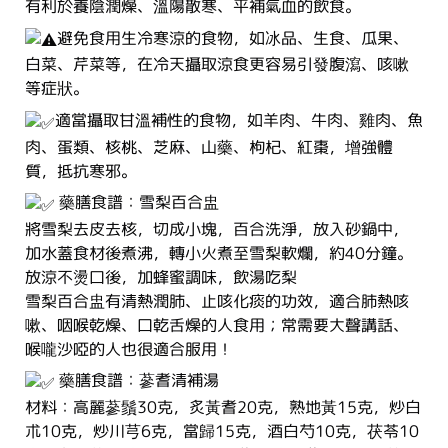
有利於養陰潤燥、溫陽散寒、平補氣血的飲食。
避免食用生冷寒涼的食物，如冰品、生食、瓜果、
白菜、芹菜等，在冷天攝取涼食更容易引發腹瀉、咳嗽
等症狀。
適當攝取甘溫補性的食物，如羊肉、牛肉、雞肉、魚
肉、蛋類、核桃、芝麻、山藥、枸杞、紅棗，增強體
質，抵抗寒邪。
藥膳食譜：雪梨百合盅
將雪梨去皮去核，切成小塊，百合洗淨，放入砂鍋中，
加水蓋食材後煮沸，轉小火煮至雪梨軟爛，約40分鐘。
放涼不燙口後，加蜂蜜調味，飲湯吃梨
雪梨百合盅有清熱潤肺、止咳化痰的功效，適合肺熱咳
嗽、咽喉乾燥、口乾舌燥的人食用；常需要大聲講話、
喉嚨沙啞的人也很適合服用！
藥膳食譜：蔘耆清補湯
材料：高麗蔘鬚30克，炙黃耆20克，熟地黃15克，炒白
朮10克，炒川芎6克，當歸15克，酒白芍10克，茯苓10