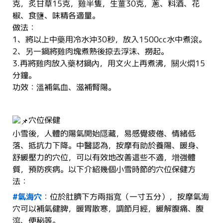
克，炙甘草15克，雞半隻，生薑30克，蔥、料酒、花
椒、食鹽、味精各適量。
做法：
1、將以上中藥用冷水沖30秒，放入1500cc水中煮滾。
2、另一鍋將雞肉塊煮熟後掠去浮沫、撈起。
3.再將雞肉放入藥材鍋內，用文火上再煮沸，關火燜15
分鐘。
功效：溫補氣血、滋補腎陽。
穴位保健
小雪後，人體的陽氣開始隱藏，易感覺疲倦、情緒低
落、抵抗力下降。中醫認為，按摩有助於養陽、暖身、
舒緩壓力的穴位，可以有效地改善這些不適，增強體
質，預防疾病。以下介紹幾個小雪時節的穴位保健方
法：
#氣海穴
：位於肚臍下方兩指寬（一寸五分），按摩氣海
穴可以補氣健脾，暖胃散寒，調節月經，緩解腹痛、腹
瀉、便秘等。