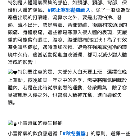
特別是人體陽氣聚集的部位，如頭部、頸部、背部，保
護好人體的陽氣，
#防止寒邪趁機而入
。除了一般認為受
寒會出現的打噴嚏、流鼻水之外，要是出現怕冷、發
熱、流不出汗，或是肩頸、背部緊繃、後腦杓或頭頂的
頭痛、身體痠痛，這些都是寒邪入侵人體的表現，更嚴
重的可能會有嘔吐、腹瀉、腹部悶痛的症狀！為了有效
避免這些症狀，適時添加衣物、避免在強風或濕冷的環
境中久待、適當活動促進血液循環，都可以減少對人體
造成的影響！
特別要注意的是，大部分人白天要上班，選擇在晚
上運動。夜晚如同一年之中的冬季，需要將陽氣閉藏於
體內，若是在此時從事劇烈的運動，發散陽氣，除了容
易被風寒入侵之外，也會讓人精神亢奮，進而導致失
眠。
小雪時節的養生食補
小雪節氣的飲食應遵循「
#秋冬養陰
」的原則，選擇一些