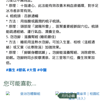
力度以不痛為宜。
* 原理： 十指連心，此法能有效改善末梢血液循環，對手足
冰冷者非常有效。
4. 梳梳頭：百脈通暢
* 方法： 用指腹或圓潤的梳子梳頭。
* 原理： 頭部是「諸陽所會」，匯聚重要經脈與穴位。梳頭
能疏通經絡、運行氣血、濡養全身。
5. 泡泡腳：滋養腎經 (睡前最佳)
* 方法： 睡前用溫熱水泡腳。可加入生薑、桂枝（溫經通
絡）或艾葉（祛寒除濕）加強效果。
* 原理： 「腳暖身體就暖」。泡腳能滋養腎經、消除疲勞、
助眠。泡腳時同步按摩湧泉、足三里等穴位，養生效果加
倍。
#養生
#節氣
#大雪
#中醫
您可能喜歡...
月月必備