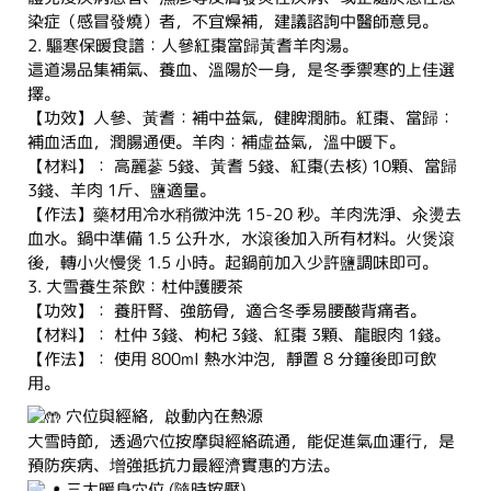
染症（感冒發燒）者，不宜燥補，建議諮詢中醫師意見。
2. 驅寒保暖食譜：人參紅棗當歸黃耆羊肉湯。
這道湯品集補氣、養血、溫陽於一身，是冬季禦寒的上佳選
擇。
【功效】人參、黃耆：補中益氣，健脾潤肺。紅棗、當歸：
補血活血，潤腸通便。羊肉：補虛益氣，溫中暖下。
【材料】： 高麗蔘 5錢、黃耆 5錢、紅棗(去核) 10顆、當歸
3錢、羊肉 1斤、鹽適量。
【作法】藥材用冷水稍微沖洗 15-20 秒。羊肉洗淨、汆燙去
血水。鍋中準備 1.5 公升水，水滾後加入所有材料。火煲滾
後，轉小火慢煲 1.5 小時。起鍋前加入少許鹽調味即可。
3. 大雪養生茶飲：杜仲護腰茶
【功效】： 養肝腎、強筋骨，適合冬季易腰酸背痛者。
【材料】： 杜仲 3錢、枸杞 3錢、紅棗 3顆、龍眼肉 1錢。
【作法】： 使用 800ml 熱水沖泡，靜置 8 分鐘後即可飲
用。
穴位與經絡，啟動內在熱源
大雪時節，透過穴位按摩與經絡疏通，能促進氣血運行，是
預防疾病、增強抵抗力最經濟實惠的方法。
三大暖身穴位 (隨時按壓)