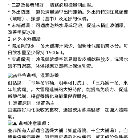
* 三高及長者族群： 請務必規律量測血壓。
* 外出防護： 避免清晨過早出門運動。外出時特別注意頭部
（戴帽）、頸部（圍巾）及足部的保暖。
* 末梢循環： 可適度泡熱水澡或足浴，促進末梢血液循環，
改善手腳冰冷。
2. 內外水分補給
* 喝足夠的水： 冬天雖排汗減少，但新陳代謝仍需水分。每
日飲水量至少保持 1500ml。
* 皮膚保濕： 冷風與乾燥空氣易導致皮膚乾裂脫皮。洗澡水
溫不宜過高，沐浴後應立即擦上保濕乳液。
冬令進補，溫潤滋養
俗話說：「今年冬令補，明年可打虎」、「三九補一冬，來
年無病痛」。大雪是進補的大好時節，能提高免疫力、促進
新陳代謝，將營養轉化為能量儲存體內。
1. 進補原則：溫補為主
宜選擇好消化吸收的食材，適量飲用薑湯驅寒，加強人體陽
氣。
進補注意事項：
並非所有人都適合溫燥大補（如薑母鴨、十全大補湯）。自
體免疫疾病患者、濕疹等皮膚發炎性疾病、或正處於急性感