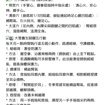
* 勞宮穴（手掌心，握拳屈指時中指尖處）：清心火，安心
神，暖手心。
* 湧泉穴（腳底前1/3凹陷處，腳趾捲起時足心最凹陷處）：
補腎氣，引火歸元，暖足心。
* 太溪穴（足內側，內踝尖與跟腱之間的凹陷處）：腎經原
穴，滋陰補腎，溫潤全身。
大雪養生關鍵五行動
每天花一點時間執行這五個小動作，疏通經絡，守護健康。
1. 槌槌背：激發防護力
* 方法： 握空拳，沿著脊椎兩側（膀胱經）由上至下輕敲。
* 原理： 若遇酸痛點可多按壓幾下。此法能激發膀胱經經
氣，提高身體保護力。
2. 揉揉耳：補益腎氣
* 方法： 食指貼耳廓內層，拇指貼耳廓外層，相對輕輕捏揉
至耳朵微熱。
* 原理： 「腎開竅於耳」，冬季常搓耳能補益腎氣，促進頭
部循環，緩解頭痛。
3. 捏捏指：改善末梢循環
* 方法： 用一手拇指和食指，揉捏另一手手指指尖的兩側，