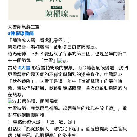
大雪節氣養生篇
#陳櫂瑔醫師
「積陰成大雪，看處亂霏霏。」
積陰成雪，溫補藏陽：啟動冬日抗寒防護罩。
時光流轉，不知不覺迎來了冬季的第三個、也是全年的第二
十一個節氣——「大雪」
。
古時
#大雪
形容雪花紛飛的景象，而今隨著氣候變遷，我們
更需留意的是天氣的不穩定與劇烈的溫差變化。中醫認為
「秋冬養陰」，大雪正是這一年中「進補藏陽」的最佳時
機。讓我們從起居、飲食到經絡按摩，全方位啟動身體的內
在熱源。
起居防護，固護陽氣
大雪時節，寒氣最易傷陽。起居養生的核心在於「藏」，重
點在於保暖與防護。
1. 重點部位保暖：「頭、頸、足」
俗話說「風從頸後入，寒從足下起」。低溫會提高心血管疾
病（如中風、心肌梗塞）的發生率。