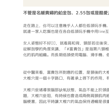
不管是名媛貴婦的鉑金包、2.55包或是酷
走在路上，你可以注意幾乎人人都在低頭玩手機、
就連一家人吃飯也是在各自低頭玩手機中用line互
女人姿態好不好🧖‍♀️，就看肩和背，頸部若往後
從解剖學的角度來講，「#富貴包」是指第六頸
化的肌肉組織。而長期低頭使用電腦、滑手機、
從中醫來看，富貴包所對應的位置，是頸後的大
大椎穴是一個十字路口，有著承上啓下的作用，
大椎穴瘀堵導致腦部缺氧狀態，氣血不能上於頭
題，大椎穴瘀阻，有時候也會造成兩側肩頸肌肉
腦梗塞，因此平時讓大椎穴的氣血保持通暢是很