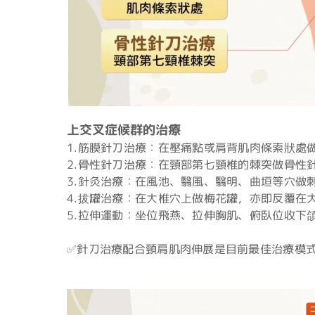
上交叉症候群的治療
1.筋膜針刀治療：在壓痛點或肩背肌肉條索狀處
2.骨性針刀治療：在頸部第七頸椎的棘突做骨性
3.針灸治療：在風池、翳風、翳明、曲垣等穴做
4.拔罐治療：在大椎穴上做梅花罐，亦即反覆在
5.拉伸運動：坐位飛燕、拉伸胸肌、俯臥位收下
✅針刀治療配合頸肩肌肉伸展是目前最佳治療模