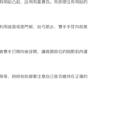
有明顯凸起，說明有富貴包。而即使沒有明顯的
利用牆面或是門板，站弓箭步、雙手手臂向前推
者雙手打開向後撐開，讓肩頸部位的關節肌肉運
…等等，時時刻刻都要注意自己是否維持在正確的