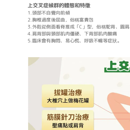
上交叉症候群的體態和特徵
1.頭部不自覺向前傾
2.胸椎過度後屈曲，俗稱富貴包
3.外觀從側面看脊推成「C」型，俗稱駝背、圓
4.肩背部與頸部肌肉僵硬、下背部肌肉酸痛
5.臨床會有胸悶、易心慌、呼吸不暢等症狀。