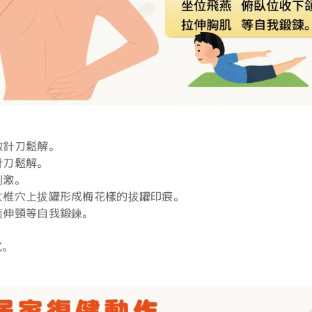
做針刀鬆解。
針刀鬆解。
刺激。
大椎穴上拔罐形成梅花樣的拔罐印痕。
頜伸頸等自我鍛鍊。
式。