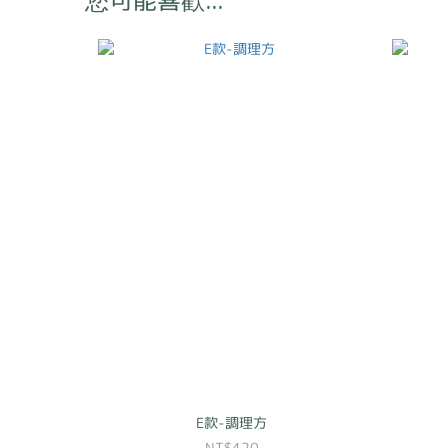
您可能喜歡...
E款-調理方
NT$420