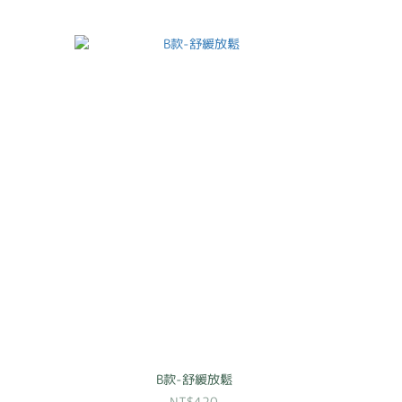
B款-舒緩放鬆
NT$420