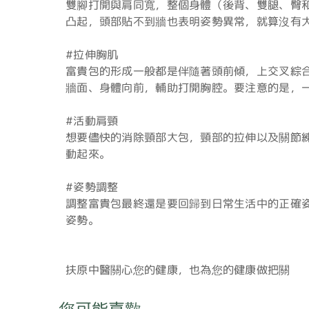
雙腳打開與肩同寬，整個身體（後背、雙腿、臀
凸起，頭部貼不到牆也表明姿勢異常，就算沒有
#拉伸胸肌
富貴包的形成一般都是伴隨著頭前傾，上交叉綜
牆面、身體向前，輔助打開胸腔。要注意的是，
#活動肩頸
想要儘快的消除頸部大包，頸部的拉伸以及關節
動起來。
#姿勢調整
調整富貴包最終還是要回歸到日常生活中的正確姿
姿勢。
扶原中醫關心您的健康，也為您的健康做把關