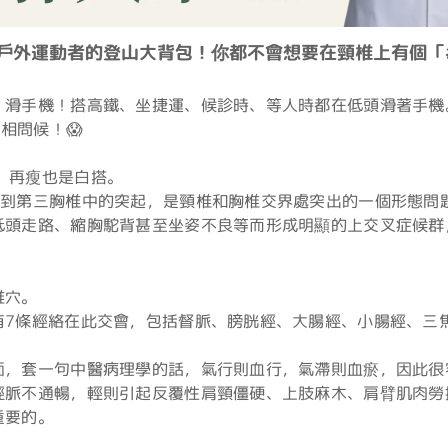
愛戶外運動者的登山大背包！你都不會想要在頸椎上有個「
滑手機！搭高鐵、坐捷運、候診時、等人時都在低頭滑著手機。
相問候！😱
突，再瘦也是白搭。
椎到第三胸椎中的突起，是頸椎和胸椎交界處突出的一個形態問
低頭走路、縮胸駝背甚至坐姿不良等而形成明顯的上交叉症候群
椎穴。
有7條經絡在此交會，包括督脈、膀胱經、大腸經、小腸經、三
面，套一句中醫病理學的話，氣行則血行，氣滯則血瘀，因此很
經脈不通暢，輕則引起反覆性肩頸僵硬、上肢麻木、肩臂肌肉勞
重要的。