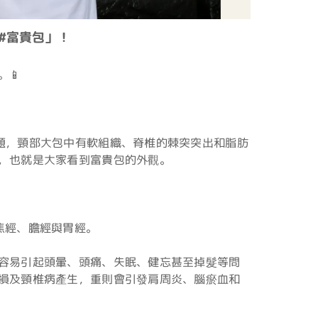
#富貴包」！
📱
題，頸部大包中有軟組織、脊椎的棘突突出和脂肪
，也就是大家看到富貴包的外觀。
焦經、膽經與胃經。
容易引起頭暈、頭痛、失眠、健忘甚至掉髮等問
損及頸椎病產生，重則會引發肩周炎、腦瘀血和