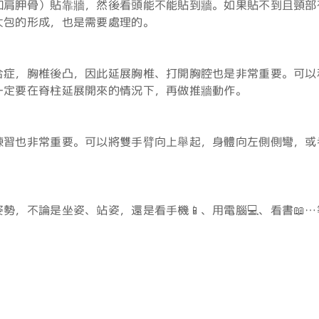
和肩胛骨）貼靠牆，然後看頭能不能貼到牆。如果貼不到且頸部
大包的形成，也是需要處理的。
合症，胸椎後凸，因此延展胸椎、打開胸腔也是非常重要。可以
一定要在脊柱延展開來的情況下，再做推牆動作。
練習也非常重要。可以將雙手臂向上舉起，身體向左側側彎，或
勢，不論是坐姿、站姿，還是看手機📱、用電腦💻、看書📖