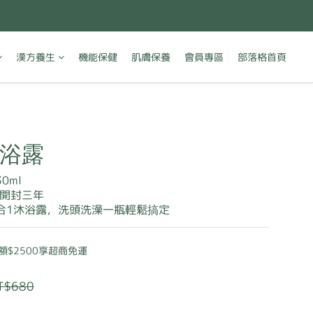
漢方養生
機能保健
肌膚保養
會員專區
部落格首頁
浴露
30ml
開封三年
 途｜2合1沐浴露，洗頭洗澡一瓶輕鬆搞定
$2500享超商免運
T$680