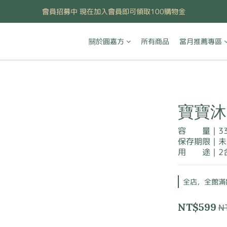
會員招募中 現在加入會員即可領取100購物金
關於圓嘉方
所有商品
當月推薦專區
寶寶沐
容        量｜3
保存期限｜未
用       
全店，全館滿額
NT$599
N