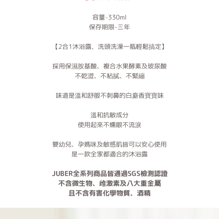
容量-330ml
保存期限-三年
【2合1沐浴露，洗頭洗澡一瓶輕鬆搞定】
採用保濕胺基酸、複合水果酵素及玻尿酸
不乾澀、不粘膩、不緊繃
味道是溫和舒服不刺鼻的白麝香寶寶味
溫和抗敏成分
使用起來不燻眼不流淚
嬰幼兒、孕媽咪及敏感肌皆可以安心使用
是一款全家都適合的沐浴露
JUBER全系列商品皆通過SGS檢測認證
不含微生物、䧳激素及八大重金屬
且不含有害化學物質、酒精