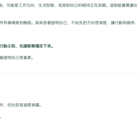
的衝動，可能是工作方向、生活型態，或是對自己的期待正在改變。這股能量會讓
所有事情推到極限。與其急著證明自己，不如先把方向想清楚，讓行動有順序
行動之前，先讓節奏穩定下來。
著證明自己更重要。
作，但也容易過度承擔。
。