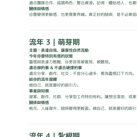
適合團隊合作、協調角色、整合資源。記得：體貼他人，也要
關係與情感
你會變得更敏感，也更需要界線。真正好的關係，是不必委屈
流年 3｜萌芽期
主題：表達自我，讓喜悅自然流動
今年你會特別有感的狀態
靈感與表達力甦醒，你更容易被看見、被聽見。
適合做的事 & 不適合硬撐的事
適合分享、創作、社交；不宜分心過多，需為靈感訂下方向。
給你的流年提醒
做自己，就是最好的吸引力。
事業與財務
提案、創作、社群、分享型工作特別有利。讓想法落地，成果
關係與情感
桃花、人緣提升，關係變得更輕盈。做自己，就是最好的吸引
流年 4｜紮根期