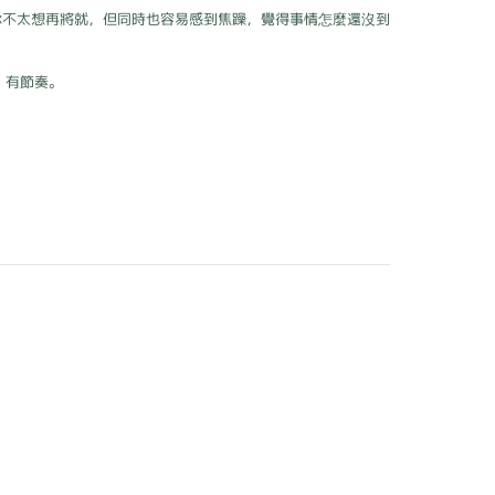
你不太想再將就，但同時也容易感到焦躁，覺得事情怎麼還沒到
、有節奏。