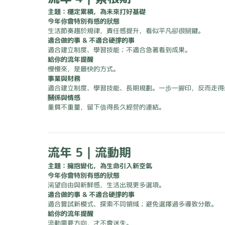
主題：穩定累積，為未來打好基礎
今年你會特別有感的狀態
生活節奏趨於規律，責任感提升，看似平凡卻很關鍵。
適合做的事 & 不適合硬撐的事
適合建立制度、學習技能；不適合急著看到成果。
給你的流年提醒
慢慢來，是最快的方式。
事業與財務
適合建立制度、學習技能、長期規劃。一步一腳印，反而走得
關係與情感
重質不重量，留下值得長久經營的連結。
流年 5｜流動期
主題：擁抱變化，為生命引入新空氣
今年你會特別有感的狀態
渴望自由與新鮮感，生活出現更多選項。
適合做的事 & 不適合硬撐的事
適合嘗試新模式、探索不同領域；避免選擇過多導致分散。
給你的流年提醒
流動需要方向，才不會迷失。