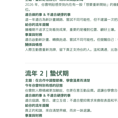
2026 年，你會明顯感受到內在有一股「想要重新開始」
位。
適合做的事 & 不適合硬撐的事
這一年適合為新計畫鋪路、嘗試不同可能性，但不建議一次把
給你的流年提醒
播種期不追求立刻看到成果，重要的是種對位置、顧好土壤。
事業與財務
適合啟動新計畫、轉換跑道、嘗試不同可能性。但提醒自己：
關係與情感
人際互動會重新洗牌，留下真正支持你的人。溫和溝通，比急
流年 2｜蟄伏期
主題：在合作中調整節奏，學會溫柔而清楚
今年你會特別有感的狀態
你會對人際情緒更加敏銳，也更在意互動品質。這讓你學會合
適合做的事 & 不適合硬撐的事
適合協調、整合、建立互信；不適合壓抑需求來換取表面和平
給你的流年提醒
真正的和諧，來自清楚界線，而非一味退讓。
事業與財務