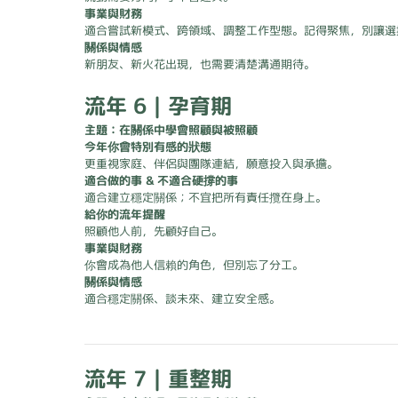
事業與財務
適合嘗試新模式、跨領域、調整工作型態。記得聚焦，別讓選
關係與情感
新朋友、新火花出現，也需要清楚溝通期待。
流年 6｜孕育期
主題：在關係中學會照顧與被照顧
今年你會特別有感的狀態
更重視家庭、伴侶與團隊連結，願意投入與承擔。
適合做的事 & 不適合硬撐的事
適合建立穩定關係；不宜把所有責任攬在身上。
給你的流年提醒
照顧他人前，先顧好自己。
事業與財務
你會成為他人信賴的角色，但別忘了分工。
關係與情感
適合穩定關係、談未來、建立安全感。
流年 7｜重整期