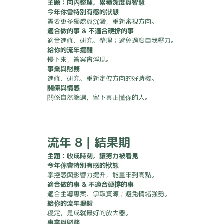
主題：向內整理，累積深度與智慧
今年你會特別有感的狀態
需要更多獨處與沉澱，重新審視方向。
適合做的事 & 不適合硬撐的事
適合進修、研究、整理；避免過度自我壓力。
給你的流年提醒
慢下來，答案會浮現。
事業與財務
進修、研究、重新定位方向的好時機。
關係與情感
關係自然篩選，留下真正懂你的人。
流年 8｜結果期
主題：收成時刻，讓努力被看見
今年你會特別有感的狀態
掌控感與影響力提升，能量來到高點。
適合做的事 & 不適合硬撐的事
適合主導專案、爭取資源；避免情緒強勢。
給你的流年提醒
穩定，是成就最好的放大器。
事業與財務