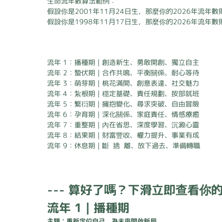
生命流年數算法範例：
假設你是2001年11月24日生，那麼你的2026年流年數則
假設你是1998年11月17日生，那麼你的2026年流年數則
流年 1：播種期｜創造新生、勇敢開創、獨立自主
流年 2：蟄伏期｜合作共鳴、平衡關係、耐心等待
流年 3：萌芽期｜桃花滿開、創意表達、社交魅力
流年 4：紮根期｜穩定基礎、責任規劃、按部就班
流年 5：繁衍期｜擁抱變化、尋求突破、自由冒險
流年 6：孕育期｜深化關係、家庭責任、情感療癒
流年 7：重整期｜內在省思、深度學習、沉澱心靈
流年 8：結果期｜財富豐收、權力提升、事業有成
流年 9：休息期｜斷 捨 離、放下過去、準備轉職
--- 算好了嗎？下滑立即查看你的2
流年 1｜播種期
主題：重新定位自己，為未來開啟新局