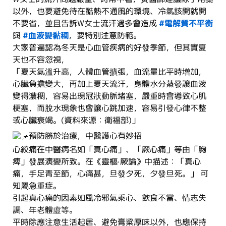
以外，也要避免待在酷熱不通風的環境、冷氣該開就開
不要省，並且告訴W女士流汗過多會造成
#電解質不平衡
與
#血液變黏稠
，要特別注意防範。
大家普遍認為冬天是心血管疾病的好發季節，但其實夏
天也不容忽視，
「夏天氣溫升高，人體血管擴張，血流量比平時增加，
心臟負擔變大，再加上夏天流汗，身體水分蒸發讓血液
變得濃稠，容易出現冠狀動脈堵塞，嚴重時會導致心肌
梗塞，而脫水現象也會讓心跳加速，容易引發心律不整
或心臟衰竭。(資料來源：衛福部)」
預防勝於治療，中醫護心有妙招
心絞痛在中醫病名如「真心痛」、「厥心痛」等由「胸
痺」發展演變所致。在《靈樞·厥論》中描述：「真心
痛，手足青至節，心痛甚，旦發夕死，夕發旦死。」 可
知屬急重症。
引起真心痛的因素如風冷邪氣乘心、飲食不當、情志失
調、年老體虛等。
平時除應注意生活起居、避免膏粱厚味以外，也應保持