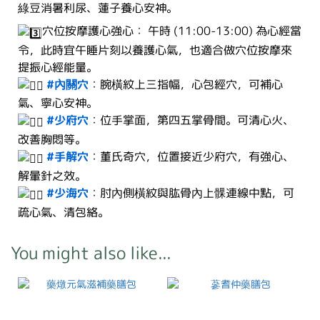
綠豆消暑利尿、蓮子養心安神。
穴位按摩護心強心： 午時 (11:00-13:00) 為心經當
令，此時宜午睡片刻以養護心氣，也適合做穴位按摩來
提振心經能量。
#內關穴
：腕橫紋上三指幅，心包經穴，可補心
氣、寧心安神。
#少府穴
：位手掌面，第四五掌骨間。可清心火、
改善胸悶等。
#手解穴
：董氏奇穴，位置接近少府穴，有強心、
解暈針之效。
#少海穴
：肘內側橫紋與肱骨內上髁連線中點，可
疏心氣、清包絡。
You might also like...