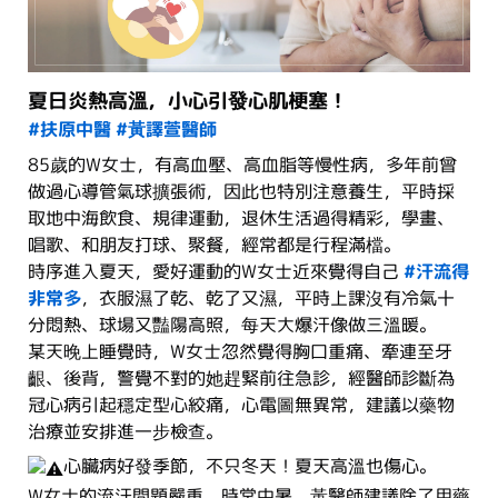
夏日炎熱高溫，小心引發心肌梗塞！
#扶原中醫
#黃譯萱醫師
85歲的W女士，有高血壓、高血脂等慢性病，多年前曾
做過心導管氣球擴張術，因此也特別注意養生，平時採
取地中海飲食、規律運動，退休生活過得精彩，學畫、
唱歌、和朋友打球、聚餐，經常都是行程滿檔。
時序進入夏天，愛好運動的W女士近來覺得自己
#汗流得
非常多
，衣服濕了乾、乾了又濕，平時上課沒有冷氣十
分悶熱、球場又豔陽高照，每天大爆汗像做三溫暖。
某天晚上睡覺時，W女士忽然覺得胸口重痛、牽連至牙
齦、後背，警覺不對的她趕緊前往急診，經醫師診斷為
冠心病引起穩定型心絞痛，心電圖無異常，建議以藥物
治療並安排進一步檢查。
心臟病好發季節，不只冬天！夏天高溫也傷心。
W女士的流汗問題嚴重、時常中暑，黃醫師建議除了用藥