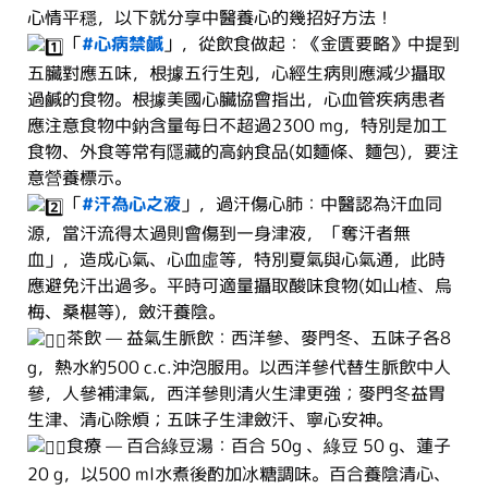
心情平穩，以下就分享中醫養心的幾招好方法！
「
#心病禁鹹
」，從飲食做起：《金匱要略》中提到
五臟對應五味，根據五行生剋，心經生病則應減少攝取
過鹹的食物。根據美國心臟協會指出，心血管疾病患者
應注意食物中鈉含量每日不超過2300 mg，特別是加工
食物、外食等常有隱藏的高鈉食品(如麵條、麵包)，要注
意營養標示。
「
#汗為心之液
」，過汗傷心肺：中醫認為汗血同
源，當汗流得太過則會傷到一身津液，「奪汗者無
血」，造成心氣、心血虛等，特別夏氣與心氣通，此時
應避免汗出過多。平時可適量攝取酸味食物(如山楂、烏
梅、桑椹等)，斂汗養陰。
茶飲 — 益氣生脈飲：西洋參、麥門冬、五味子各8
g，熱水約500 c.c.沖泡服用。以西洋參代替生脈飲中人
參，人參補津氣，西洋參則清火生津更強；麥門冬益胃
生津、清心除煩；五味子生津斂汗、寧心安神。
食療 — 百合綠豆湯：百合 50g 、綠豆 50 g、蓮子
20 g，以500 ml水煮後酌加冰糖調味。百合養陰清心、