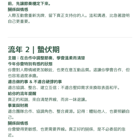
前，先讓節奏穩定下來。
關係與情感
人際互動會重新洗牌，留下真正支持你的人。溫和溝通，比急著證明
自己更重要。
流年 2｜蟄伏期
主題：在合作中調整節奏，學會溫柔而清楚
今年你會特別有感的狀態
你會對人際情緒更加敏銳，也更在意互動品質。這讓你學會合作，但
也容易過度承擔。
適合做的事 & 不適合硬撐的事
適合協調、整合、建立互信；不適合壓抑需求來換取表面和平。
給你的流年提醒
真正的和諧，來自清楚界線，而非一味退讓。
事業與財務
適合團隊合作、協調角色、整合資源。記得：體貼他人，也要照顧自
己。
關係與情感
你會變得更敏感，也更需要界線。真正好的關係，是不必委屈的靠
近。