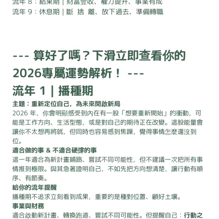
流年 8：結果期｜財富豐收、權力提升、事業有成
流年 9：休息期｜斷 捨 離、放下過去、準備轉職
--- 算好了嗎？下滑立即查看你的
2026專屬運勢解析！ ---
流年 1｜播種期
主題：重新定位自己，為未來開啟新局
2026 年，你會明顯感受到內在有一股「想要重新開始」的衝動，可
能是工作方向、生活型態，或是對自己的期待正在改變。這股能量會
讓你不太想再將就，但同時也容易感到焦躁，覺得事情怎麼還沒到
位。
適合做的事 & 不適合硬撐的事
這一年適合為新計畫鋪路、嘗試不同可能性，但不建議一次把所有事
情推到極限。與其急著證明自己，不如先把方向想清楚，讓行動有順
序、有節奏。
給你的流年提醒
播種期不追求立刻看到成果，重要的是種對位置、顧好土壤。
事業與財務
適合啟動新計畫、轉換跑道、嘗試不同可能性。但提醒自己：
行動之